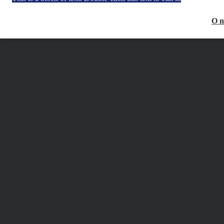
O n
Bezpłatne raporty
cykliczne
Otrzymuj regularne analizy prosto na swoją skrzynkę i podejmuj decy
informacjach!