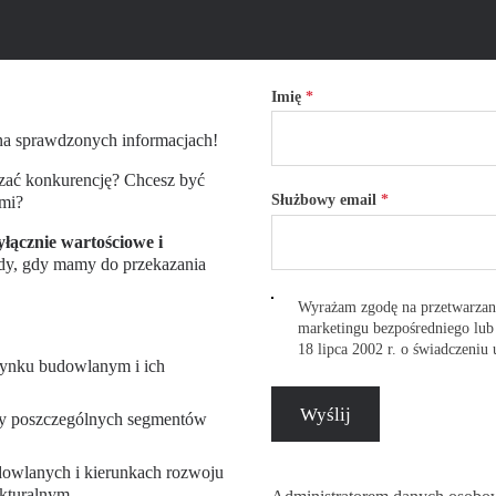
Twoje dane
Imię
*
 na sprawdzonych informacjach!
zać konkurencję? Chcesz być
Służbowy email
*
ami?
łącznie wartościowe i
y, gdy mamy do przekazania
Wyrażam zgodę na przetwarzani
marketingu bezpośredniego lub
18 lipca 2002 r. o świadczeniu 
rynku budowlanym i ich
Wyślij
ywy poszczególnych segmentów
dowlanych i kierunkach rozwoju
kturalnym.