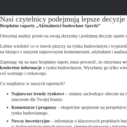
Nasi czytelnicy podejmują lepsze decyzje
Bezpłatne raporty „Aktualności budowlane Spectis”
Otrzymuj analizy prosto na swoją skrzynkę i podejmuj decyzje oparte
Lubisz wiedzieć co w trawie piszczy na rynku budowlanym i wyprzed
na bieżąco z naszymi najnowszymi komentarzami, artykułami i analiz
Zapisując się na nasz bezpłatny raport, masz pewność, że otrzymasz
wy
konkretne informacje
o rynku budowlanym. Wysyłamy go tylko wted
coś ważnego i ciekawego.
Co znajdziesz w naszych raportach?
Najnowsze trendy rynkowe
– zmiany zachodzące obecnie na 
znaczenie dla Twojej branży.
Komentarze i prognozy
– eksperckie spojrzenie na perspekt
rynku budowlanego.
Newsy inwestycyjne
– informacje o kluczowych projektach bu
w budownictwie mieszkaniowym, niemieszkaniowym i infrastru