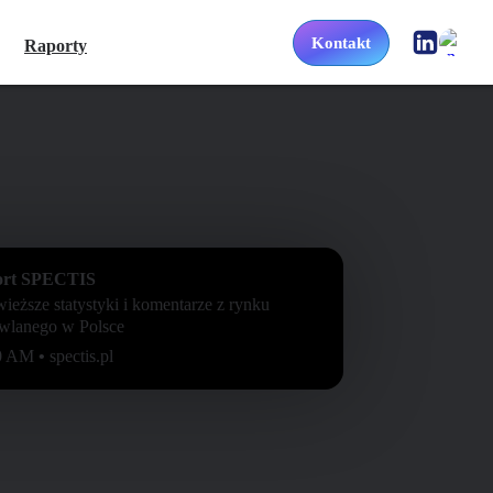
Kontakt
Raporty
ort SPECTIS
ieższe statystyki i komentarze z rynku
wlanego w Polsce
00 AM
•
spectis.pl