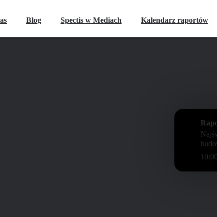
as
Blog
Spectis w Mediach
Kalendarz raportów
Rap
Najśw
budo
zje oparte na sprawdzonych
10: