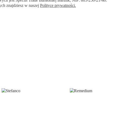
ch jest Spectis Trade Bartłomiej Bartnik, NIP: 865-250-21-40.
ych znajdziesz w naszej
Polityce prywatności.